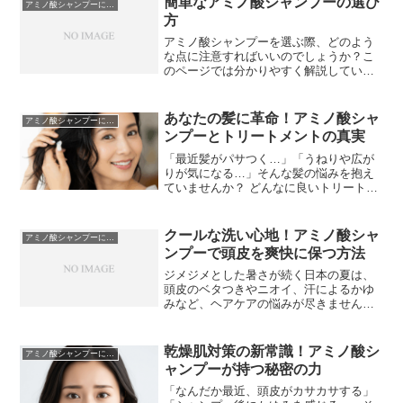
簡単なアミノ酸シャンプーの選び
アミノ酸シャンプーについて
方
アミノ酸シャンプーを選ぶ際、どのよう
な点に注意すればいいのでしょうか？こ
のページでは分かりやすく解説していま
す。
あなたの髪に革命！アミノ酸シャ
アミノ酸シャンプーについて
ンプーとトリートメントの真実
「最近髪がパサつく…」「うねりや広が
りが気になる…」そんな髪の悩みを抱え
ていませんか？ どんなに良いトリートメ
ントを使っても効果がないと感じるな
ら、それはシャンプーに原因があるのか
もしれません。今回は、髪と頭皮をいた
クールな洗い心地！アミノ酸シャ
アミノ酸シャンプーについて
わるアミノ酸シャンプーと...
ンプーで頭皮を爽快に保つ方法
ジメジメとした暑さが続く日本の夏は、
頭皮のベタつきやニオイ、汗によるかゆ
みなど、ヘアケアの悩みが尽きませんよ
ね。そんな夏の不快感を一掃し、頭皮を
スッキリと爽快に保ちたいあなたに、ぜ
ひ試してほしいのがアミノ酸シャンプー
乾燥肌対策の新常識！アミノ酸シ
アミノ酸シャンプーについて
です！「アミノ酸シャンプ...
ャンプーが持つ秘密の力
「なんだか最近、頭皮がカサカサする」