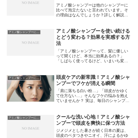
アミノ酸シャンプーは他のシャンプーに
比べて泡立たないと言われています。そ
の理由はなんでしょうか？詳しく解説し
ています。
アミノ酸シャンプーを使い続ける
アミノ酸シャンプーについて
とどう変わる？効果を実感する方
法
「アミノ酸シャンプーって、髪に優しい
って聞くけど、本当に効果あるの？」
「しばらく使ってるけど、いまいち変化
が分からない…」そんな風に感じている
あなたもいるかもしれませんね。実は、
アミノ酸シャンプーはその効果がゆっく
頭皮ケアの新常識！アミノ酸シャ
アミノ酸シャンプーについて
りと現れる特性があり、正...
ンプーでフケが消える瞬間
「肩に落ちる白い粉…」「頭皮がかゆく
て仕方ない…」そんなフケの悩みを抱え
ていませんか？ 実は、毎日のシャンプー
を見直すことで、長年のフケの悩みから
解放される可能性があるんです。今回
は、フケ対策の新常識として注目されて
クールな洗い心地！アミノ酸シャ
アミノ酸シャンプーについて
いるアミノ酸シャンプーに...
ンプーで頭皮を爽快に保つ方法
ジメジメとした暑さが続く日本の夏は、
頭皮のベタつきやニオイ、汗によるかゆ