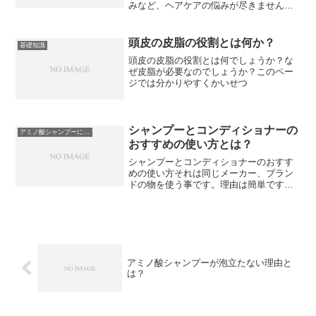
みなど、ヘアケアの悩みが尽きませんよ
ね。そんな夏の不快感を一掃し、頭皮を
スッキリと爽快に保ちたいあなたに、ぜ
ひ試してほしいのがアミノ酸シャンプー
頭皮の皮脂の役割とは何か？
基礎知識
です！「アミノ酸シャンプ...
頭皮の皮脂の役割とは何でしょうか？な
ぜ皮脂が必要なのでしょうか？このペー
ジでは分かりやすくかいせつ
シャンプーとコンディショナーの
アミノ酸シャンプーについて
おすすめの使い方とは？
シャンプーとコンディショナーのおすす
めの使い方それは同じメーカー、ブラン
ドの物を使う事です。理由は簡単です。
メーカーはシャンプーもコンディショナ
ー、トリートメント、リンスを同じよう
に使っていると想定して開発しているか
らです。つまりセットで使...
アミノ酸シャンプーが泡立たない理由と
は？