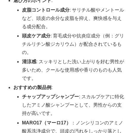
選び方のポイント
:
皮脂コントロール成分
: サリチル酸やメントール
など、頭皮の余分な皮脂を抑え、爽快感を与え
る成分配合。
頭皮ケア成分
: 育毛成分や抗炎症成分（例：グリ
チルリチン酸ジカリウム）が配合されているも
の。
清涼感
: スッキリとした洗い上がりを好む男性が
多いため、クールな使用感や香りのものも人気
です。
おすすめの製品例
:
チャップアップシャンプー
: スカルプケアに特化
したアミノ酸シャンプーとして、男性からの支
持が高いです。
MARO17（マーロ17）
：ノンシリコンのアミノ
酸系洗浄成分で、頭皮の汚れをしっかり落とし