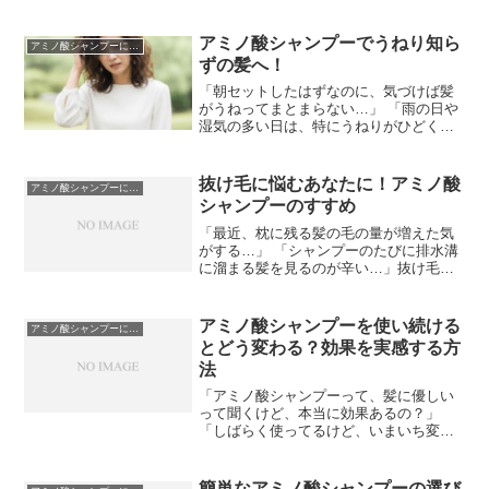
アミノ酸シャンプーでうねり知ら
アミノ酸シャンプーについて
ずの髪へ！
「朝セットしたはずなのに、気づけば髪
がうねってまとまらない…」 「雨の日や
湿気の多い日は、特にうねりがひどくな
る…」そんな髪のうねりに悩んでいるあ
なたへ。もしかしたら、毎日のシャンプ
ーを見直すだけで、その悩みから解放さ
抜け毛に悩むあなたに！アミノ酸
アミノ酸シャンプーについて
れるかもしれません。今...
シャンプーのすすめ
「最近、枕に残る髪の毛の量が増えた気
がする…」 「シャンプーのたびに排水溝
に溜まる髪を見るのが辛い…」抜け毛の
悩みは、性別や年齢を問わず、多くの方
が抱えているデリケートな問題ですよ
ね。もしかしたら、その原因は毎日のシ
アミノ酸シャンプーを使い続ける
アミノ酸シャンプーについて
ャンプーにあるかもしれま...
とどう変わる？効果を実感する方
法
「アミノ酸シャンプーって、髪に優しい
って聞くけど、本当に効果あるの？」
「しばらく使ってるけど、いまいち変化
が分からない…」そんな風に感じている
あなたもいるかもしれませんね。実は、
アミノ酸シャンプーはその効果がゆっく
簡単なアミノ酸シャンプーの選び