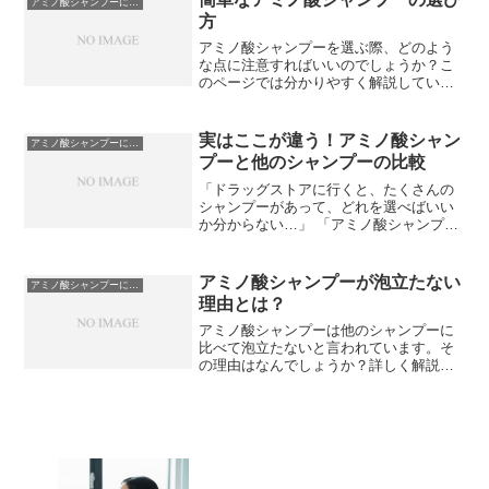
アミノ酸シャンプーについて
りと現れる特性があり、正...
方
アミノ酸シャンプーを選ぶ際、どのよう
な点に注意すればいいのでしょうか？こ
のページでは分かりやすく解説していま
す。
実はここが違う！アミノ酸シャン
アミノ酸シャンプーについて
プーと他のシャンプーの比較
「ドラッグストアに行くと、たくさんの
シャンプーがあって、どれを選べばいい
か分からない…」 「アミノ酸シャンプー
ってよく聞くけど、他のシャンプーと何
が違うの？」そんな風に感じたことはあ
りませんか？実は、シャンプーの選び方
アミノ酸シャンプーが泡立たない
アミノ酸シャンプーについて
一つで、あなたの髪や頭...
理由とは？
アミノ酸シャンプーは他のシャンプーに
比べて泡立たないと言われています。そ
の理由はなんでしょうか？詳しく解説し
ています。