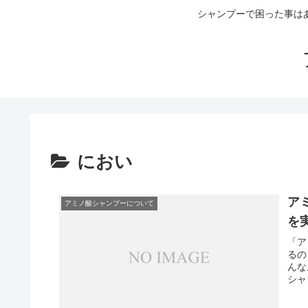
シャンプーで困った事は
におい
ア
アミノ酸シャンプーについて
を
「ア
るの
んな
シャ