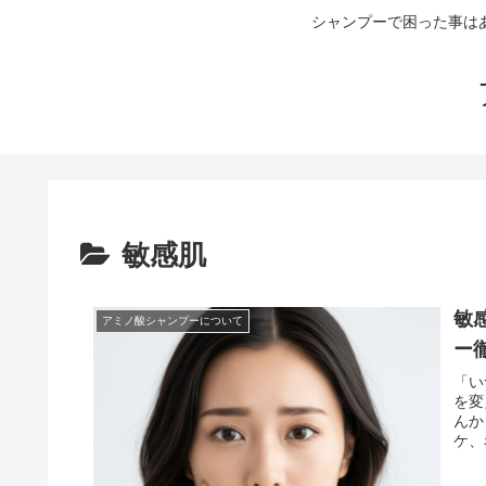
シャンプーで困った事は
敏感肌
敏
アミノ酸シャンプーについて
ー
「い
を変
んか
ケ、