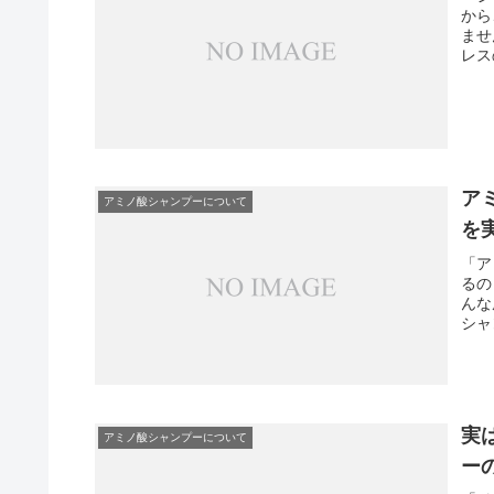
から
ませ
レス
ア
アミノ酸シャンプーについて
を
「ア
るの
んな
シャ
実
アミノ酸シャンプーについて
ー